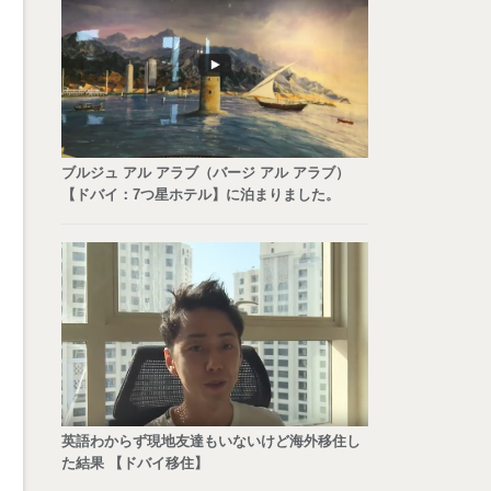
ブルジュ アル アラブ（バージ アル アラブ）
【ドバイ：7つ星ホテル】に泊まりました。
英語わからず現地友達もいないけど海外移住し
た結果 【ドバイ移住】