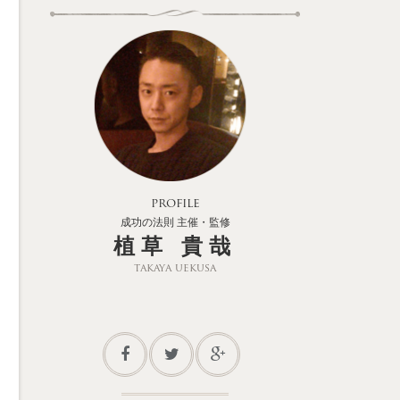
profile
成功の法則 主催・監修
植草 貴哉
takaya uekusa