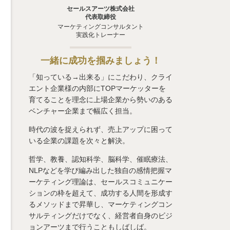
セールスアーツ株式会社
代表取締役
マーケティングコンサルタント
実践化トレーナー
一緒に成功を掴みましょう！
「知っている→出来る」にこだわり、クライ
エント企業様の内部にTOPマーケッターを
育てることを理念に上場企業から勢いのある
ベンチャー企業まで幅広く担当。
時代の波を捉えられず、売上アップに困って
いる企業の課題を次々と解決。
哲学、教養、認知科学、脳科学、催眠療法、
NLPなどを学び編み出した独自の感情把握マ
ーケティング理論は、セールスコミュニケー
ションの枠を超えて、成功する人間を形成す
るメソッドまで昇華し、マーケティングコン
サルティングだけでなく、経営者自身のビジ
ョンアーツまで行うこともしばしば。