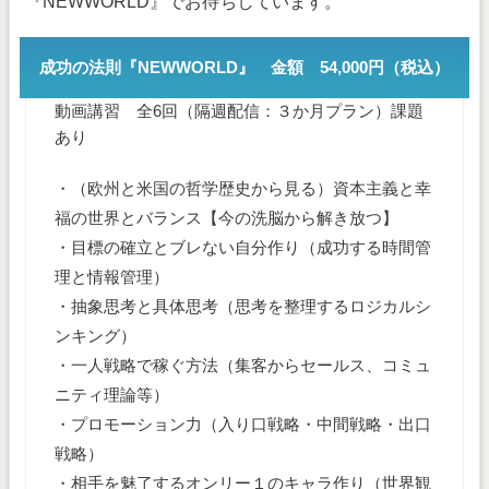
『NEWWORLD』でお待ちしています。
成功の法則『NEWWORLD』 金額 54,000円（税込）
動画講習 全6回（隔週配信：３か月プラン）課題
あり
・（欧州と米国の哲学歴史から見る）資本主義と幸
福の世界とバランス【今の洗脳から解き放つ】
・目標の確立とブレない自分作り（成功する時間管
理と情報管理）
・抽象思考と具体思考（思考を整理するロジカルシ
ンキング）
・一人戦略で稼ぐ方法（集客からセールス、コミュ
ニティ理論等）
・プロモーション力（入り口戦略・中間戦略・出口
戦略）
・相手を魅了するオンリー１のキャラ作り（世界観