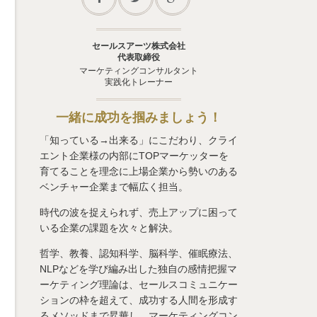
セールスアーツ株式会社
代表取締役
マーケティングコンサルタント
実践化トレーナー
一緒に成功を掴みましょう！
「知っている→出来る」にこだわり、クライ
エント企業様の内部にTOPマーケッターを
育てることを理念に上場企業から勢いのある
ベンチャー企業まで幅広く担当。
時代の波を捉えられず、売上アップに困って
いる企業の課題を次々と解決。
哲学、教養、認知科学、脳科学、催眠療法、
NLPなどを学び編み出した独自の感情把握マ
ーケティング理論は、セールスコミュニケー
ションの枠を超えて、成功する人間を形成す
るメソッドまで昇華し、マーケティングコン