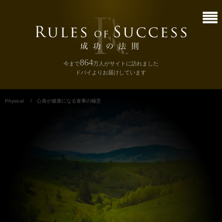
864
今まで
万人
がサイトに訪れました
ドバイよりお届けしています
Physical
/
心身が健康になる食事の極意