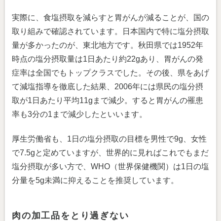
実際に、食塩摂取を減らすと胃がんが減ることが、国の
取り組みで確認されています。日本国内で特に塩分摂取
量が多かったのが、東北地方です。秋田県では1952年
時点の塩分摂取量は1日あたり約22gあり、胃がんの発
症率は全国でもトップクラスでした。その後、県をあげ
て減塩指導を徹底した結果、2006年には県民の塩分摂
取が1日あたり平均11gまで減少。すると胃がんの罹患
率も3分の1まで減少したといいます。
厚生労働省も、1日の塩分摂取の目標を男性で9g、女性
で7.5gと定めていますが、世界的に見ればこれでもまだ
塩分摂取が多い方で、WHO（世界保健機関）は1日の塩
分量を5g未満に抑えることを推奨しています。
肉の加工品をとり過ぎない