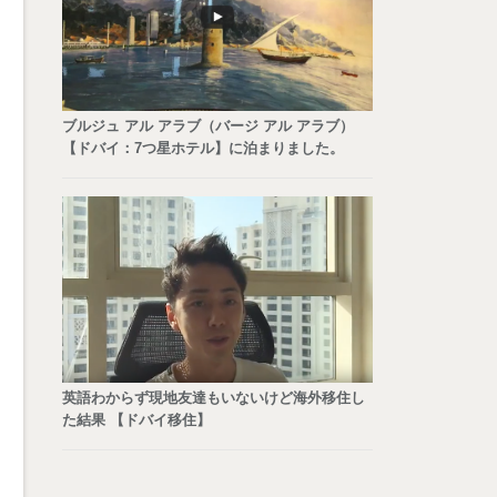
ブルジュ アル アラブ（バージ アル アラブ）
【ドバイ：7つ星ホテル】に泊まりました。
英語わからず現地友達もいないけど海外移住し
た結果 【ドバイ移住】