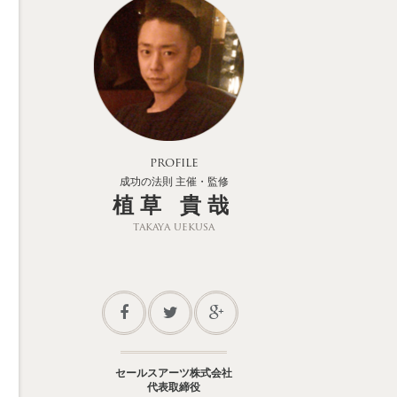
profile
成功の法則 主催・監修
植草 貴哉
takaya uekusa
セールスアーツ株式会社
代表取締役