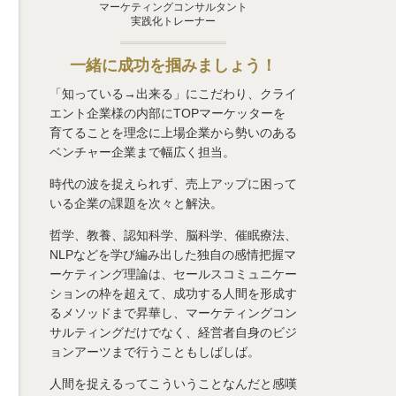
マーケティングコンサルタント
実践化トレーナー
一緒に成功を掴みましょう！
「知っている→出来る」にこだわり、クライ
エント企業様の内部にTOPマーケッターを
育てることを理念に上場企業から勢いのある
ベンチャー企業まで幅広く担当。
時代の波を捉えられず、売上アップに困って
いる企業の課題を次々と解決。
哲学、教養、認知科学、脳科学、催眠療法、
NLPなどを学び編み出した独自の感情把握マ
ーケティング理論は、セールスコミュニケー
ションの枠を超えて、成功する人間を形成す
るメソッドまで昇華し、マーケティングコン
サルティングだけでなく、経営者自身のビジ
ョンアーツまで行うこともしばしば。
人間を捉えるってこういうことなんだと感嘆