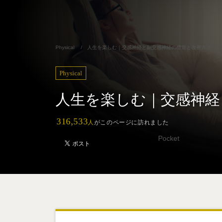
Physical
/
人生を楽しむ｜交感神経と副交感神経の機能と改善方法
Physical
人生を楽しむ｜交感神経
316,533
人
がこのページに訪れました
Pocket