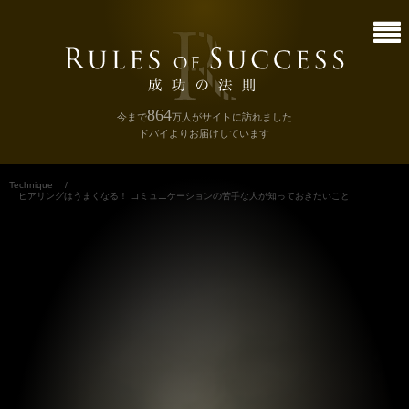
864
今まで
万人
がサイトに訪れました
ドバイよりお届けしています
Technique
/
ヒアリングはうまくなる！ コミュニケーションの苦手な人が知っておきたいこと