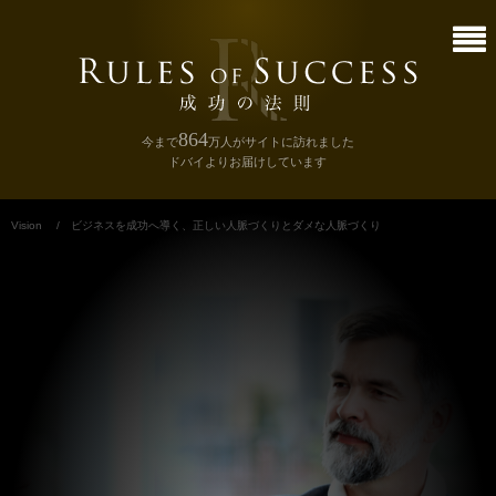
864
今まで
万人
がサイトに訪れました
ドバイよりお届けしています
Vision
/
ビジネスを成功へ導く、正しい人脈づくりとダメな人脈づくり